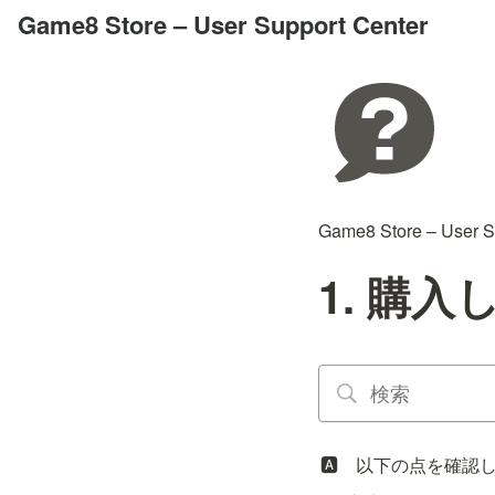
Game8 Store – User Support Center
Game8 Store – User S
1. 購
🅰️　以下の点を確認