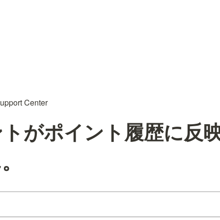
upport Center
イントがポイント履歴に反
ん。